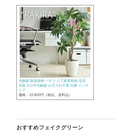
光触媒 観葉植物 パキラ 人工観葉植物 造花
消臭 V-CAT光触媒 お手入れ不要 抗菌 インテ
リア ...
価格：10,800円（税込、送料込）
おすすめフェイクグリーン