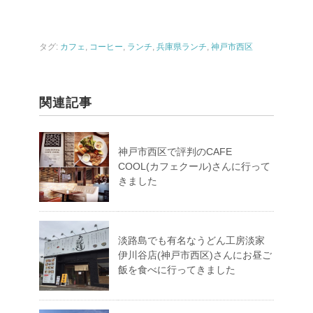
タグ:
カフェ
,
コーヒー
,
ランチ
,
兵庫県ランチ
,
神戸市西区
関連記事
神戸市西区で評判のCAFE
COOL(カフェクール)さんに行って
きました
淡路島でも有名なうどん工房淡家
伊川谷店(神戸市西区)さんにお昼ご
飯を食べに行ってきました