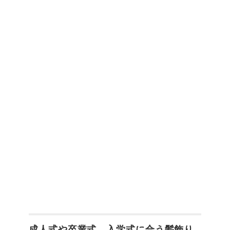
成人式や卒業式、入学式に合う髪飾り