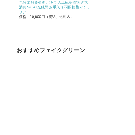
光触媒 観葉植物 パキラ 人工観葉植物 造花
消臭 V-CAT光触媒 お手入れ不要 抗菌 インテ
リア ...
価格：10,800円（税込、送料込）
おすすめフェイクグリーン