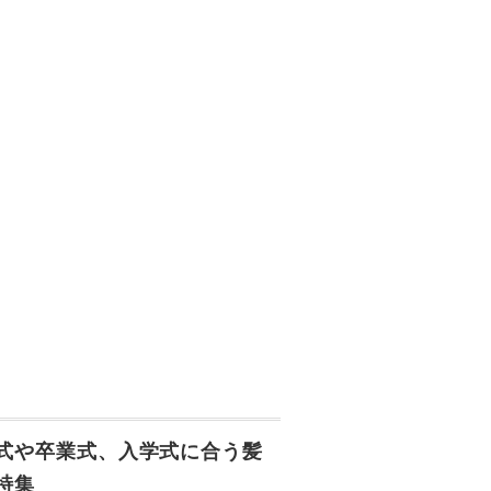
式や卒業式、入学式に合う髪
特集