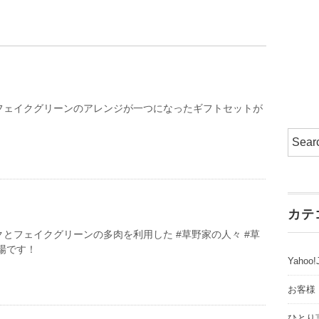
フェイクグリーンのアレンジが一つになったギフトセットが
カテ
とフェイクグリーンの多肉を利用した #草野家の人々 #草
登場です！
Yaho
お客様
ひとり