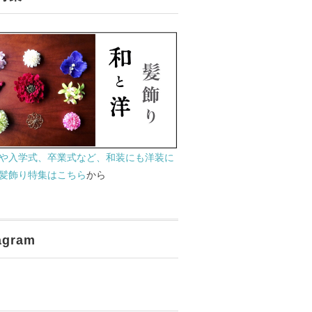
や入学式、卒業式など、和装にも洋装に
髪飾り特集はこちら
から
agram