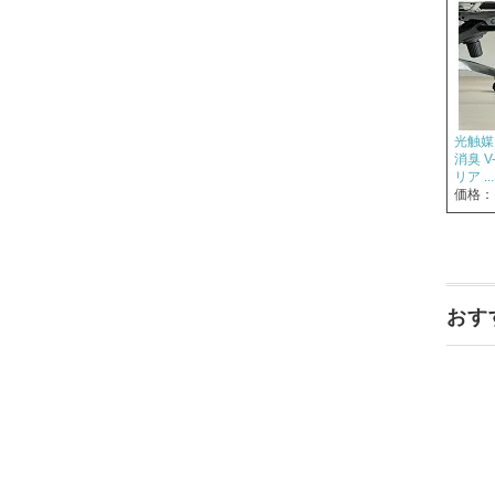
光触媒
消臭 
リア ...
価格：
おす