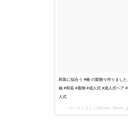
和装に似合う #椿 の髪飾り作りまし
袖 #和装 #着物 #成人式 #成人式ヘア 
人式
れいちぇるさん(@kaen_flower