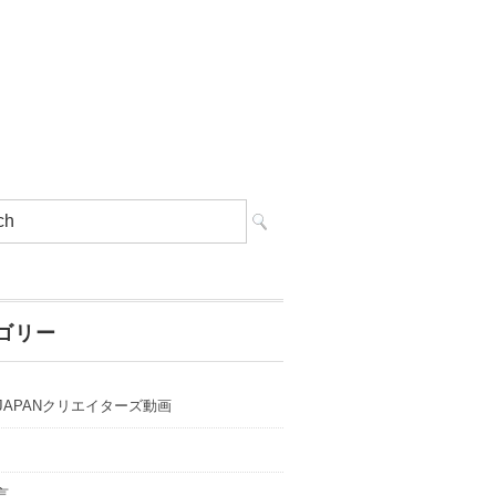
ゴリー
o!JAPANクリエイターズ動画
言