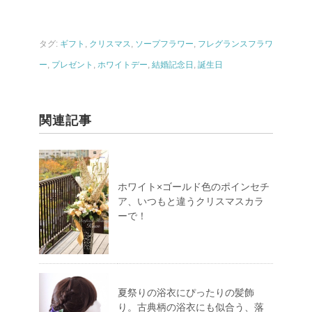
タグ:
ギフト
,
クリスマス
,
ソープフラワー
,
フレグランスフラワ
ー
,
プレゼント
,
ホワイトデー
,
結婚記念日
,
誕生日
関連記事
ホワイト×ゴールド色のポインセチ
ア、いつもと違うクリスマスカラ
ーで！
夏祭りの浴衣にぴったりの髪飾
り。古典柄の浴衣にも似合う、落