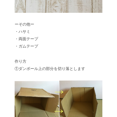
ーその他ー
・ハサミ
・両面テープ
・ガムテープ
作り方
①ダンボール上の部分を切り落とします