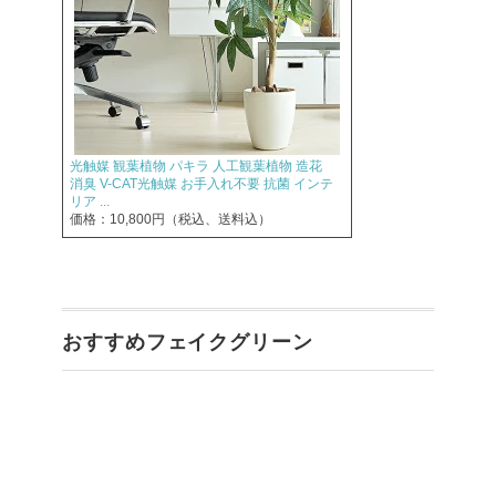
光触媒 観葉植物 パキラ 人工観葉植物 造花
消臭 V-CAT光触媒 お手入れ不要 抗菌 インテ
リア ...
価格：10,800円（税込、送料込）
おすすめフェイクグリーン