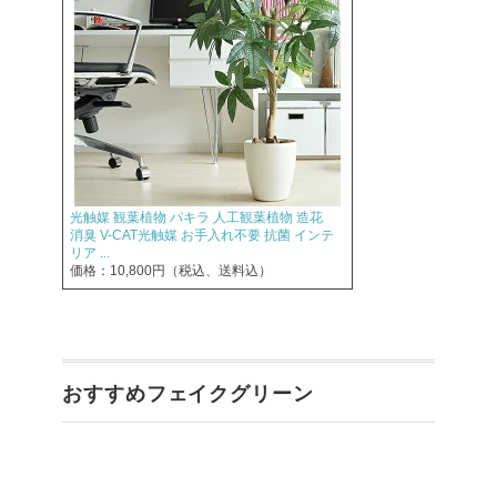
光触媒 観葉植物 パキラ 人工観葉植物 造花
消臭 V-CAT光触媒 お手入れ不要 抗菌 インテ
リア ...
価格：10,800円（税込、送料込）
おすすめフェイクグリーン