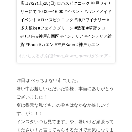
店は7/27(土)28(日) ロハスピクニック 神戸ワイナ
リーにて 10:00〜16:00 #イベント #ハンドメイド
イベント #ロハスピクニック #神戸ワイナリー #
多肉植物 #フェイクグリーン #造花 #草野タロー
#リメ缶 #神戸市西区 #インテリア #インテリア雑
貨 #Kaen #カエン #神戸Kaen #神戸カエン
れいちぇる
さん(@kaen_flower_green)がシェアした投稿 –
2
昨日は べっちょない市 でした。
暑い中お越しいただいた皆様、本当にありがとう
ございました！
夏は得意な私でもこの暑さはなかなか厳しいで
す、が！！！
インスタいつも見てます。や、暑いけど頑張って
ください！と言ってもらえるだけで元気になりま