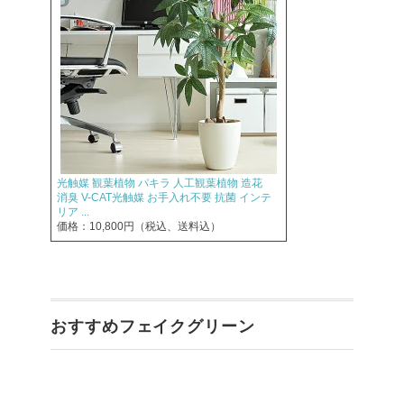
光触媒 観葉植物 パキラ 人工観葉植物 造花
消臭 V-CAT光触媒 お手入れ不要 抗菌 インテ
リア ...
価格：10,800円（税込、送料込）
おすすめフェイクグリーン