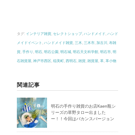
タグ:
インテリア雑貨
,
セレクトショップ
,
ハンドメイド
,
ハンド
メイドイベント
,
ハンドメイド雑貨
,
三木
,
三木市
,
加古川
,
布雑
貨
,
手作り
,
明石
,
明石公園
,
明石城
,
明石天文科学館
,
明石市
,
明
石雑貨屋
,
神戸市西区
,
稲美町
,
西明石
,
雑貨
,
雑貨屋
,
革
,
革小物
関連記事
明石の手作り雑貨のお店Kaen瓶シ
リーズの草野タロー出ました
ー！！今回はバカンスバージョン